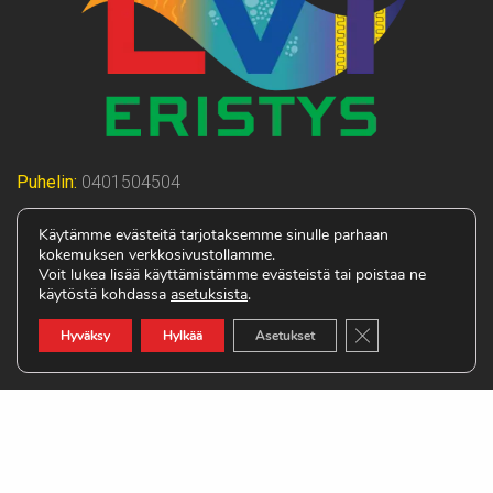
Puhelin:
0401504504
Sähköposti:
janne.koistinen@savonlvieristys.fi
Käytämme evästeitä tarjotaksemme sinulle parhaan
kokemuksen verkkosivustollamme.
Voit lukea lisää käyttämistämme evästeistä tai poistaa ne
Osoite
käytöstä kohdassa
asetuksista
.
Mestarinkatu 13
70700 KUOPIO
Sulje evästebanneri
Hyväksy
Hylkää
Asetukset
Rekisteriseloste